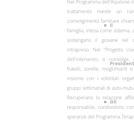
Nel Programma dell'Aquilone il 
trattamento riveste un ruo
coinvolgimento familiare chiama
Il
famiglia, intesa come sistema, a
sostengano il giovane nel
intrapreso. Nel "Progetto U
dell'intervento, si coinvolge,
Presiden
fratelli, sorelle, mogli/mariti 
insieme con i volontari orga
gruppi settimanali di auto-mutu
Recuperano la relazione affet
Gli
responsabile, condividono con 
speranze del Programma Terap