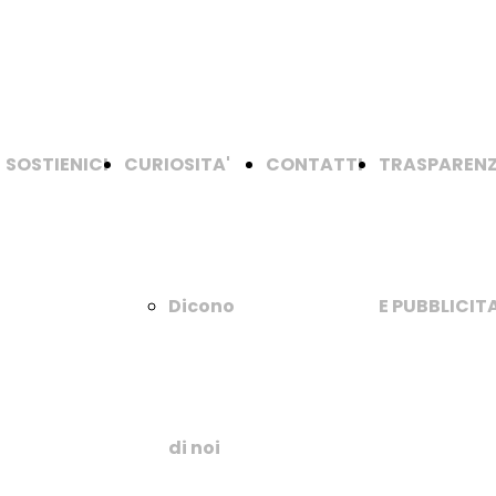
SOSTIENICI
CURIOSITA'
CONTATTI
TRASPAREN
Dicono
E PUBBLICITA
di noi