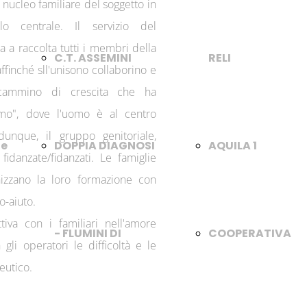
nucleo familiare del soggetto in
lo centrale. Il servizio del
 a raccolta tutti i membri della
C.T. ASSEMINI
RELI
ffinché sll'unisono collaborino e
 cammino di crescita che ha
omo", dove l'uomo è al centro
 dunque, il gruppo genitoriale,
te
DOPPIA DIAGNOSI
AQUILA 1
e fidanzate/fidanzati. Le famiglie
nizzano la loro formazione con
o-aiuto.
tiva con i familiari nell'amore
- FLUMINI DI
COOPERATIVA
gli operatori le difficoltà e le
eutico.