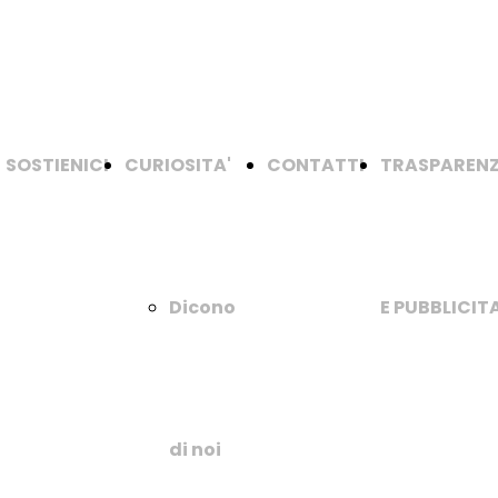
SOSTIENICI
CURIOSITA'
CONTATTI
TRASPAREN
Dicono
E PUBBLICITA
di noi