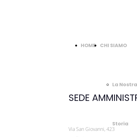
HOME
CHI SIAMO
La Nostr
SEDE AMMINIST
Storia
Via San Giovanni, 423